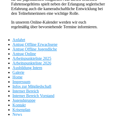
Fahrtensegeltörns spielt neben der Erlangung seglerischer
Erfahrung auch die kameradschaftliche Entwicklung bei
den Teilnehmerinnen eine wichtige Rolle.
In unserem Online-Kalender werden wir euch
regelmäßig über bevorstehende Termine informieren.
Anfahrt
Antrag Offline Erwachsene
Antrag Offline Jugendliche
Antrag Online
Arbeitspunkteliste 2025
Arbeitspunkteliste 2026
Ausbildung Intern
Galerie
Home
Impressum
Infos zur Mitgliedschaft
Interner Bereich
Interner Bereich Vorstand
Jugendgruppe
Kontakt
Krisenplan
News